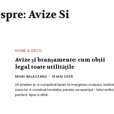
espre:
Avize Si
HOME & DECO
Avize și branșamente: cum obții
legal toate utilitățile
MIHAI BALACEANU
-
15 MAI 2026
Un prieten și-a cumpărat teren la marginea orașului, visând
casa lui. A construit fundația, pereții, acoperișul - totul arăta
perfect. Apoi a aflat...