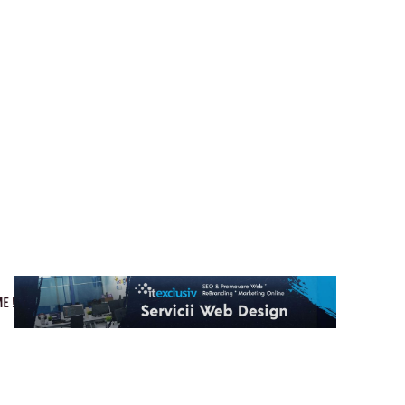
Cultura si Entertainment
Home & Deco
Tech