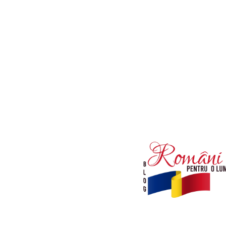
Afaceri si Industrii
Diverse noutati
Sanatate / Hobby